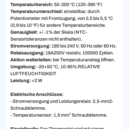
Temperaturbereich:
50-200 °C (120-390 °F)
Temperaturunterschied:
einstellbar, durch
Potentiometer mit Frontzugang, von 0,5 bis 5,5 °C
(0,9 bis 10 °F) für andere Temperaturbereiche.
Genauigkeit
: +/ -1% der Skala (NTC-
Sensortoleranzen nicht enthalten).
Stromversorgung:
180 bis 240 V, 50 Hz oder 60 Hz.
Relaisausgang:
16A250V resistiv, 100000 Zyklen.
Aktion weiterleiten:
bei Temperaturanstieg öffnen.
Umgebung:
-20+50 °C, 10-85% RELATIVE
LUFTFEUCHTIGKEIT
Leistung:
<2 W
Elektrische Anschlüsse:
- Stromversorgung und Leistungsrelais: 2,5-mm2-
Schraubklemme.
- Temperatursensor: 1,5 mm² Schraubklemme.
Einstellwelle:
Der Thermostat wird mit einem