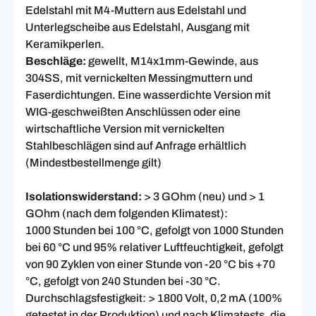
Edelstahl mit M4-Muttern aus Edelstahl und
Unterlegscheibe aus Edelstahl, Ausgang mit
Keramikperlen.
Beschläge:
gewellt, M14x1mm-Gewinde, aus
304SS, mit vernickelten Messingmuttern und
Faserdichtungen. Eine wasserdichte Version mit
WIG-geschweißten Anschlüssen oder eine
wirtschaftliche Version mit vernickelten
Stahlbeschlägen sind auf Anfrage erhältlich
(Mindestbestellmenge gilt)
Isolationswiderstand:
> 3 GOhm (neu) und > 1
GOhm (nach dem folgenden Klimatest):
1000 Stunden bei 100 °C, gefolgt von 1000 Stunden
bei 60 °C und 95% relativer Luftfeuchtigkeit, gefolgt
von 90 Zyklen von einer Stunde von -20 °C bis +70
°C, gefolgt von 240 Stunden bei -30 °C.
Durchschlagsfestigkeit: > 1800 Volt, 0,2 mA (100%
getestet in der Produktion) und nach Klimatests, die