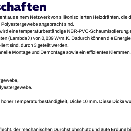
schaften
ht aus einem Netzwerk von silikonisolierten Heizdrähten, die 
m Polyestergewebe angebracht sind.
ird eine temperaturbeständige NBR-PVC-Schaumisolierung e
ienten (Lambda λ) von 0,039 W/m.K. Dadurch können die Energie
iert sind, durch 3 geteilt werden.
hnelle Montage und Demontage sowie ein effizientes Klemmen a
ergewebe,
olyestergewebe.
her Temperaturbeständigkeit, Dicke 10 mm. Diese Dicke wurde
eflecht, der mechanischen Durchstichschutz und gute Erdung bi