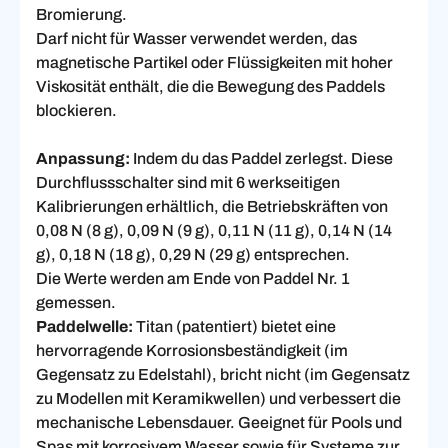
Bromierung.
Darf nicht für Wasser verwendet werden, das
magnetische Partikel oder Flüssigkeiten mit hoher
Viskosität enthält, die die Bewegung des Paddels
blockieren.
Anpassung:
Indem du das Paddel zerlegst. Diese
Durchflussschalter sind mit 6 werkseitigen
Kalibrierungen erhältlich, die Betriebskräften von
0,08 N (8 g), 0,09 N (9 g), 0,11 N (11 g), 0,14 N (14
g), 0,18 N (18 g), 0,29 N (29 g) entsprechen.
Die Werte werden am Ende von Paddel Nr. 1
gemessen.
Paddelwelle:
Titan (patentiert) bietet eine
hervorragende Korrosionsbeständigkeit (im
Gegensatz zu Edelstahl), bricht nicht (im Gegensatz
zu Modellen mit Keramikwellen) und verbessert die
mechanische Lebensdauer. Geeignet für Pools und
Spas mit korrosivem Wasser sowie für Systeme zur