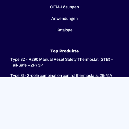
OEM-Lösungen
Anwendungen
Kataloge
Top Produkte
Type 8Z - R290 Manual Reset Safety Thermostat (STB) –
Fail-Safe – 2P / 3P
Type 8I - 3-pole combination control thermostats, 25(4)A
250V, 25(4)A 400V with 3-pole fail-safe manual reset limiter
(TR + STB)
Type 8H - TR + STB Single pole combistat 20A, with 2 poles
fail-safe manual reset limiter
Unterstützung