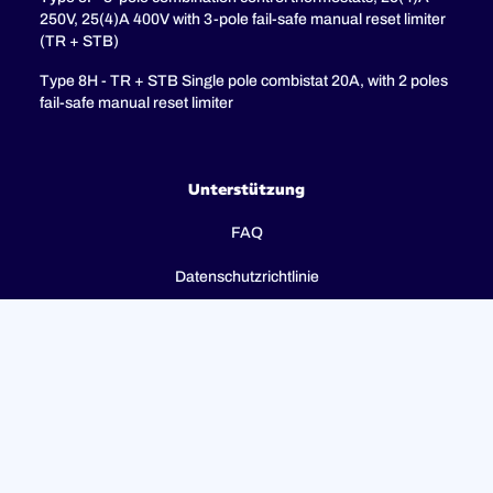
250V, 25(4)A 400V with 3-pole fail-safe manual reset limiter
(TR + STB)
Type 8H - TR + STB Single pole combistat 20A, with 2 poles
fail-safe manual reset limiter
Unterstützung
FAQ
Datenschutzrichtlinie
Rechtliche Hinweise
© 2023 ULTIMHEAT Alle Rechte vorbehalten | Design von
Jules Bocé