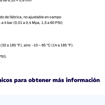
a de 6,35 × 0,8 mm
ado de fábrica, no ajustable en campo
 a 4 bar (0,01 a 0,4 Mpa, 1,5 a 60 PSI)
(32 a 185 °F), aire: -10 ~ 85 °C (14 a 185 °F).
PSI).
cnicos para obtener más información