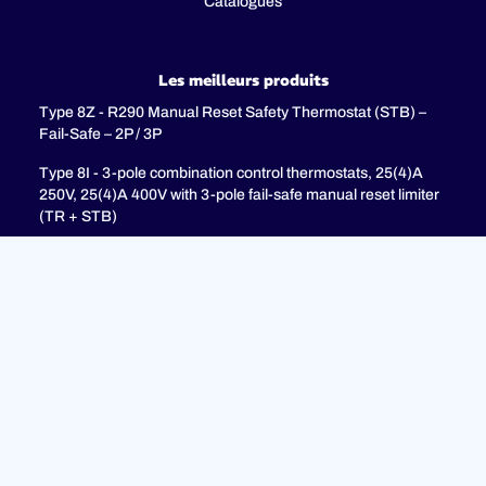
Catalogues
Les meilleurs produits
Type 8Z - R290 Manual Reset Safety Thermostat (STB) –
Fail-Safe – 2P / 3P
Type 8I - 3-pole combination control thermostats, 25(4)A
250V, 25(4)A 400V with 3-pole fail-safe manual reset limiter
(TR + STB)
Type 8H - TR + STB Single pole combistat 20A, with 2 poles
fail-safe manual reset limiter
soutien
FAQ
Politique de confidentialité