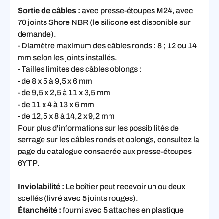
Sortie de câbles :
avec presse-étoupes M24, avec
70 joints Shore NBR (le silicone est disponible sur
demande).
- Diamètre maximum des câbles ronds : 8 ; 12 ou 14
mm selon les joints installés.
- Tailles limites des câbles oblongs :
- de 8 x 5 à 9,5 x 6 mm
- de 9,5 x 2,5 à 11 x 3,5 mm
- de 11 x 4 à 13 x 6 mm
- de 12,5 x 8 à 14,2 x 9,2 mm
Pour plus d'informations sur les possibilités de
serrage sur les câbles ronds et oblongs, consultez la
page du catalogue consacrée aux presse-étoupes
6YTP.
Inviolabilité :
Le boîtier peut recevoir un ou deux
scellés (livré avec 5 joints rouges).
Étanchéité :
fourni avec 5 attaches en plastique