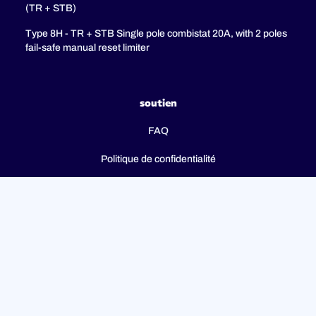
(TR + STB)
Type 8H - TR + STB Single pole combistat 20A, with 2 poles
fail-safe manual reset limiter
soutien
FAQ
Politique de confidentialité
Mentions légales
© 2023 ULTIMHEAT Tous droits réservés | Conçu par
Jules
Bocé