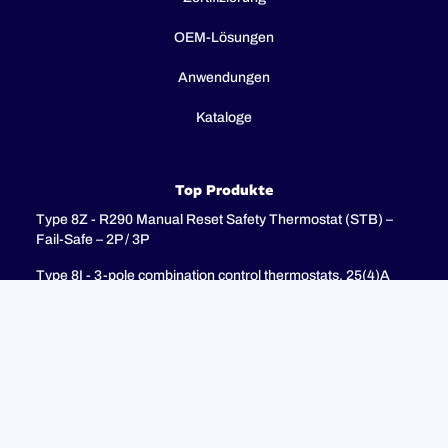
OEM-Lösungen
Anwendungen
Kataloge
Top Produkte
Type 8Z - R290 Manual Reset Safety Thermostat (STB) –
Fail-Safe – 2P / 3P
Type 8I - 3-pole combination control thermostats, 25(4)A
250V, 25(4)A 400V with 3-pole fail-safe manual reset limiter
(TR + STB)
Type 8H - TR + STB Single pole combistat 20A, with 2 poles
fail-safe manual reset limiter