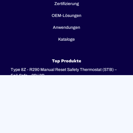
Zertifizierung
OEM-Lösungen
Anwendungen
Kataloge
Top Produkte
Type 8Z - R290 Manual Reset Safety Thermostat (STB) –
Fail-Safe – 2P / 3P
Type 8I - 3-pole combination control thermostats, 25(4)A
250V, 25(4)A 400V with 3-pole fail-safe manual reset limiter
(TR + STB)
Type 8H - TR + STB Single pole combistat 20A, with 2 poles
fail-safe manual reset limiter