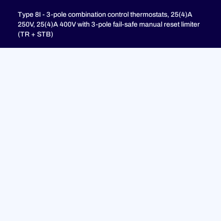
Type 8I - 3-pole combination control thermostats, 25(4)A
250V, 25(4)A 400V with 3-pole fail-safe manual reset limiter
(TR + STB)
Type 8H - TR + STB Single pole combistat 20A, with 2 poles
fail-safe manual reset limiter
Unterstützung
FAQ
Datenschutzrichtlinie
Rechtliche Hinweise
© 2023 ULTIMHEAT Alle Rechte vorbehalten | Design von