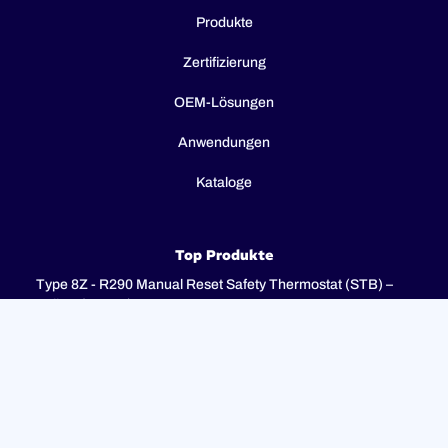
Produkte
Zertifizierung
OEM-Lösungen
Anwendungen
Kataloge
Top Produkte
Type 8Z - R290 Manual Reset Safety Thermostat (STB) –
Fail-Safe – 2P / 3P
Type 8I - 3-pole combination control thermostats, 25(4)A
250V, 25(4)A 400V with 3-pole fail-safe manual reset limiter
(TR + STB)
Type 8H - TR + STB Single pole combistat 20A, with 2 poles
fail-safe manual reset limiter