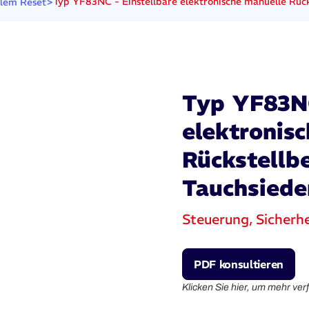
>
Typ YF83NC - Einstellbare elektronische manuelle Rück
lem Reset
Typ YF83NC
elektronis
Rückstellb
Tauchsiede
Steuerung, Sicherh
PDF konsultieren
Klicken Sie hier, um mehr ve