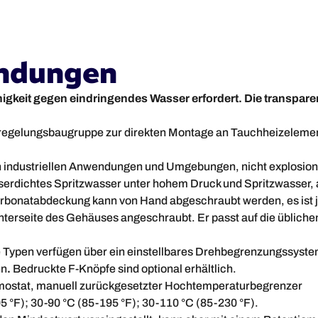
ndungen
igkeit gegen eindringendes Wasser erfordert. Die transpar
rregelungsbaugruppe zur direkten Montage an Tauchheizeleme
industriellen Anwendungen und Umgebungen, nicht explosion
serdichtes Spritzwasser unter hohem Druck und Spritzwasser,
carbonatabdeckung kann von Hand abgeschraubt werden, es ist 
nterseite des Gehäuses angeschraubt. Er passt auf die üblic
e Typen
verfügen über ein einstellbares Drehbegrenzungssyste
nn
.
Bedruckte F-Knöpfe sind optional erhältlich.
mostat, manuell zurückgesetzter Hochtemperaturbegrenzer
5 °F); 30-90 °C (85-195 °F); 30-110 °C (85-230 °F).