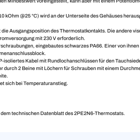
 den Mindestwert voreingestellt, kann aber mit einem Potentiome
0 kOhm @25 °C) wird an der Unterseite des Gehäuses heraus
ert die Ausgangsposition des Thermostatkontakts. Die andere vi
tromversorgung mit 230 V erforderlich.
schraubungen, eingebautes schwarzes PA66. Einer von ihnen 
menanschlussblock.
isoliertes Kabel mit Rundlochanschlüssen für den Tauchsiede
r durch 2 Beine mit Löchern für Schrauben mit einem Durchme
ite.
et sich bei Temperaturanstieg.
uf dem technischen Datenblatt des 2PE2N6-Thermostats.