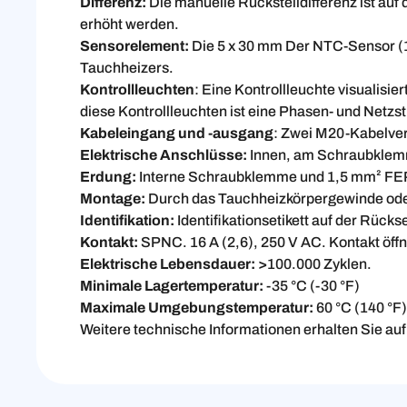
Differenz:
Die manuelle Rückstelldifferenz ist auf
erhöht werden.
Sensorelement:
Die 5 x 30 mm
Der NTC-Sensor (1
Tauchheizers.
Kontrollleuchten
: Eine Kontrollleuchte visualisi
diese Kontrollleuchten ist eine Phasen- und Netzs
Kabeleingang und -ausgang
: Zwei M20-Kabelver
Elektrische Anschlüsse:
Innen, am Schraubklem
Erdung:
Interne Schraubklemme und 1,5 mm² FEP-
Montage:
Durch das Tauchheizkörpergewinde ode
Identifikation:
Identifikationsetikett auf der Rückse
Kontakt:
SPNC. 16 A (2,6), 250 V AC. Kontakt öffn
Elektrische Lebensdauer: >
100.000 Zyklen.
Minimale Lagertemperatur:
-35 °C (-30 °F)
Maximale Umgebungstemperatur:
60 °C (140 °F)
Weitere technische Informationen erhalten Sie a