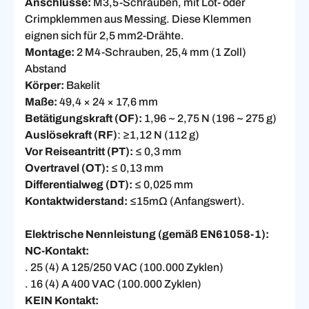
Anschlüsse:
M3,5-Schrauben, mit Löt- oder
Crimpklemmen aus Messing. Diese Klemmen
eignen sich für 2,5 mm2-Drähte.
Montage:
2 M4-Schrauben, 25,4 mm (1 Zoll)
Abstand
Körper:
Bakelit
Maße:
49,4 × 24 × 17,6 mm
Betätigungskraft (OF):
1,96 ~ 2,75 N (196 ~ 275 g)
Auslösekraft (RF)
: ≥1,12 N (112 g)
Vor Reiseantritt (PT):
≤ 0,3 mm
Overtravel (OT):
≤ 0,13 mm
Differentialweg (DT):
≤ 0,025 mm
Kontaktwiderstand:
≤15mΩ (Anfangswert).
Elektrische Nennleistung (gemäß EN61058-1):
NC-Kontakt:
. 25 (4) A 125/250 VAC (100.000 Zyklen)
. 16 (4) A 400 VAC (100.000 Zyklen)
KEIN Kontakt: