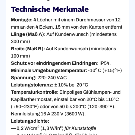
Technische Merkmale
Montage:
4 Löcher mit einem Durchmesser von 12
mm an den 4 Ecken, 15 mm von den Kanten entfernt
Länge (Maß A):
Auf Kundenwunsch (mindestens
300 mm)
Breite (Maß B):
Auf Kundenwunsch (mindestens
100 mm)
Schutz vor eindringendem Eindringen:
IP54.
o
o
Minimale Umgebungstemperatur:
-10
C (+15)
F)
Spannung:
220-240 VAC.
Leistungstoleranz:
± 10% bei 20 °C
Temperaturkontrolle:
Einpoliges Glühlampen- und
Kapillarthermostat, einstellbar von 20°C bis 110°C
(+50~230°F) oder von 50 bis 200°C (120-390°F).
Nennleistung 16 A 230 V (3600 W).
Leistungsdichte:
2
— 0,2 W/cm
(1,3 W/in²)
für Kunststoffe
2
2