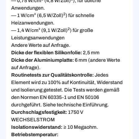
— 0,75 W/cm
(4,8 W/Zoll)
), für übliche
Anwendungen.
2
— 1 W/cm² (6,5 W/Zoll)
) für schnelle
Heizanwendungen.
2
— 1,4 W/cm² (9,1 W/Zoll)
) für große
Leistungsanwendungen
Andere Werte auf Anfrage.
Dicke der flexiblen Silikonfolie:
2,5 mm
Dicke der Aluminiumplatte:
6 mm (andere Werte
auf Anfrage).
Routinetests zur Qualitätskontrolle:
Jedes
Element wird zu 100% auf Kontinuität, Widerstand
und Isolierung getestet. Die Tests werden gemäß
den Normen EN 60335-1 und EN 50106
durchgeführt. Siehe technische Einführung.
Durchschlagsfestigkeit:
1750 V
WECHSELSTROM
Isolationswiderstand:
≥ 10 Megaohm.
Betriebstemperatur: