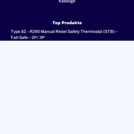
Kataloge
Top Produkte
Type 8Z - R290 Manual Reset Safety Thermostat (STB) –
Fail-Safe – 2P / 3P
Type 8I - 3-pole combination control thermostats, 25(4)A
250V, 25(4)A 400V with 3-pole fail-safe manual reset limiter
(TR + STB)
Type 8H - TR + STB Single pole combistat 20A, with 2 poles
fail-safe manual reset limiter
Unterstützung
FAQ
Datenschutzrichtlinie