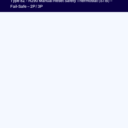
Type 8Z - R290 Manual Reset Safety Thermostat (STB) –
Fail-Safe – 2P / 3P
Type 8I - 3-pole combination control thermostats, 25(4)A
250V, 25(4)A 400V with 3-pole fail-safe manual reset limiter
(TR + STB)
Type 8H - TR + STB Single pole combistat 20A, with 2 poles
fail-safe manual reset limiter
Unterstützung
FAQ
Datenschutzrichtlinie
Rechtliche Hinweise