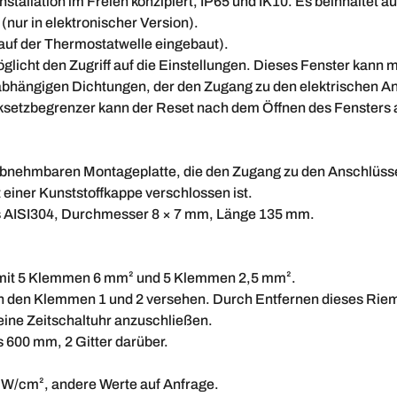
nstallation im Freien konzipiert, IP65 und IK10. Es beinhaltet a
(nur in elektronischer Version).
 auf der Thermostatwelle eingebaut).
glicht den Zugriff auf die Einstellungen. Dieses Fenster kann
abhängigen Dichtungen, der den Zugang zu den elektrischen A
ksetzbegrenzer kann der Reset nach dem Öffnen des Fensters 
 abnehmbaren Montageplatte, die den Zugang zu den Anschlüssen
 einer Kunststoffkappe verschlossen ist.
 AISI304, Durchmesser 8 × 7 mm, Länge 135 mm.
e mit 5 Klemmen 6 mm² und 5 Klemmen 2,5 mm².
 den Klemmen 1 und 2 versehen. Durch Entfernen dieses Riemen
eine Zeitschaltuhr anzuschließen.
is 600 mm, 2 Gitter darüber.
 W/cm², andere Werte auf Anfrage.