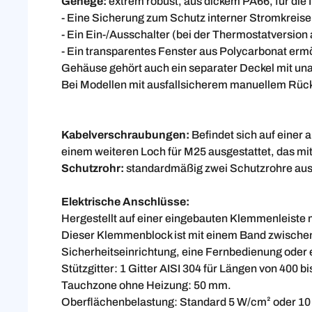
Gehege:
extrem robust, aus dickem PA66, für die I
- Eine Sicherung zum Schutz interner Stromkreise 
- Ein Ein-/Ausschalter (bei der Thermostatversion
- Ein transparentes Fenster aus Polycarbonat ermö
Gehäuse gehört auch ein separater Deckel mit un
Bei Modellen mit ausfallsicherem manuellem Rüc
Kabelverschraubungen:
Befindet sich auf einer
einem weiteren Loch für M25 ausgestattet, das mit
Schutzrohr:
standardmäßig zwei Schutzrohre aus
Elektrische Anschlüsse:
Hergestellt auf einer eingebauten Klemmenleist
Dieser Klemmenblock ist mit einem Band zwischen
Sicherheitseinrichtung, eine Fernbedienung oder 
Stützgitter: 1 Gitter AISI 304 für Längen von 400 b
Tauchzone ohne Heizung: 50 mm.
Oberflächenbelastung: Standard 5 W/cm² oder 10