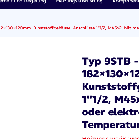
erheit und Regelung
Heizungsausrüstung
Komponent
82×130×120mm Kunststoffgehäuse. Anschlüsse 1"1/2, M45x2. Mit mec
Typ 9STB -
182×130×
Kunststoff
1"1/2, M45
oder elektr
Temperatur
Heizungsausrüstun