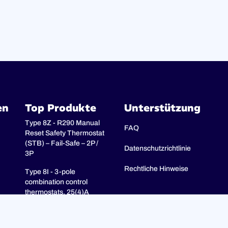
en
Top Produkte
Unterstützung
Type 8Z - R290 Manual
FAQ
Reset Safety Thermostat
(STB) – Fail-Safe – 2P /
Datenschutzrichtlinie
3P
Rechtliche Hinweise
Type 8I - 3-pole
combination control
thermostats, 25(4)A
250V, 25(4)A 400V with 3-
pole fail-safe manual
reset limiter (TR + STB)