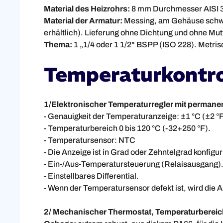
Material des Heizrohrs:
8 mm Durchmesser AISI 304
Material der Armatur:
Messing, am Gehäuse schwen
erhältlich). Lieferung ohne Dichtung und ohne Mut
Thema:
1 „1/4 oder 1 1/2" BSPP (ISO 228). Metri
Temperaturkontro
1/Elektronischer Temperaturregler mit permane
- Genauigkeit der Temperaturanzeige: ±1 °C (±2 °F)
- Temperaturbereich 0 bis 120 °C (-32+250 °F).
- Temperatursensor: NTC
- Die Anzeige ist in Grad oder Zehntelgrad konfigur
- Ein-/Aus-Temperatursteuerung (Relaisausgang)
- Einstellbares Differential.
- Wenn der Temperatursensor defekt ist, wird die 
2/ Mechanischer Thermostat, Temperaturbereich