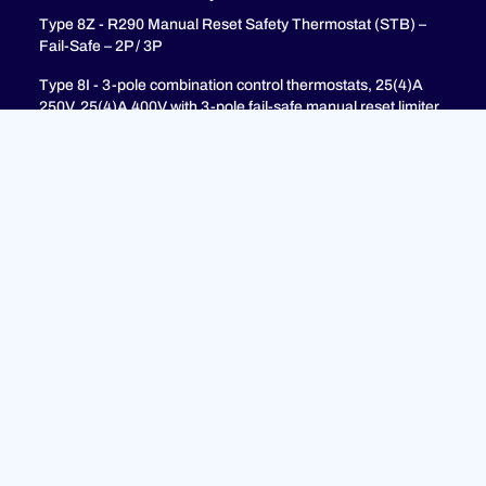
Type 8Z - R290 Manual Reset Safety Thermostat (STB) –
Fail-Safe – 2P / 3P
Type 8I - 3-pole combination control thermostats, 25(4)A
250V, 25(4)A 400V with 3-pole fail-safe manual reset limiter
(TR + STB)
Type 8H - TR + STB Single pole combistat 20A, with 2 poles
fail-safe manual reset limiter
Unterstützung
FAQ
Datenschutzrichtlinie
Rechtliche Hinweise