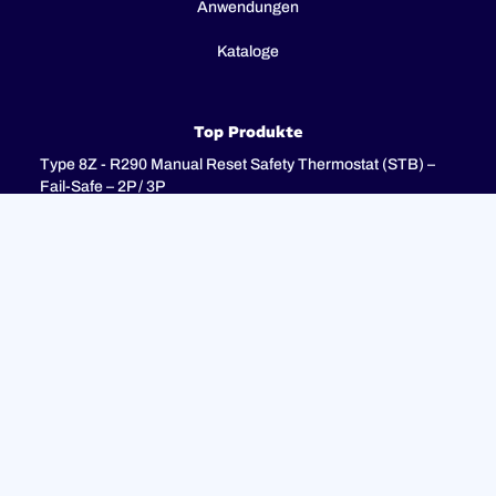
Anwendungen
Kataloge
Top Produkte
Type 8Z - R290 Manual Reset Safety Thermostat (STB) –
Fail-Safe – 2P / 3P
Type 8I - 3-pole combination control thermostats, 25(4)A
250V, 25(4)A 400V with 3-pole fail-safe manual reset limiter
(TR + STB)
Type 8H - TR + STB Single pole combistat 20A, with 2 poles
fail-safe manual reset limiter
Unterstützung
FAQ