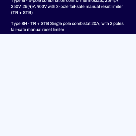
Type 8I - 3-pole combination control thermostats, 25(4)A
250V, 25(4)A 400V with 3-pole fail-safe manual reset limiter
(TR + STB)
Type 8H - TR + STB Single pole combistat 20A, with 2 poles
fail-safe manual reset limiter
Unterstützung
FAQ
Datenschutzrichtlinie
Rechtliche Hinweise
© 2023 ULTIMHEAT Alle Rechte vorbehalten | Design von
Jules Bocé