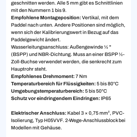
geschnitten werden. Alle 5 mm gibt es Schnittlinien
mit den Nummern 1 bis 9.
Empfohlene Montageposition:
Vertikal, mit dem
Paddel nach unten. Andere Positionen sind möglich,
wenn sich der Kalibrierungswert in Bezug auf das
Paddelgewicht ändert.
Wasserleitungsanschluss: Außengewinde ½ "
(BSPP) und NBR-Dichtung. Muss an einer BSPP ½-
Zoll-Buchse verwendet werden, die senkrecht zum
Hauptrohr steht.
Empfohlenes Drehmoment:
7 Nm
Temperaturbereich für Flüssigkeiten:
5 bis 80°C
Umgebungstemperaturbereich:
5 bis 50°C
Schutz vor eindringendem Eindringen:
IP65
Elektrischer Anschluss:
Kabel 3 × 0,75 mm², PVC-
Isolierung, Typ H05VVF. 2-Wege-Anschlussblock bei
Modellen mit Gehäuse.