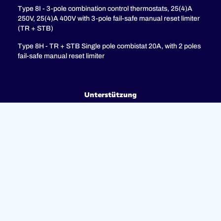
Type 8I - 3-pole combination control thermostats, 25(4)A
250V, 25(4)A 400V with 3-pole fail-safe manual reset limiter
(TR + STB)
Type 8H - TR + STB Single pole combistat 20A, with 2 poles
fail-safe manual reset limiter
Unterstützung
FAQ
Datenschutzrichtlinie
Rechtliche Hinweise
© 2023 ULTIMHEAT Alle Rechte vorbehalten | Design von