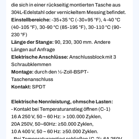
die sich in einer rückseitig montierten Tasche aus
304L-Edelstahl oder vernickeltem Messing befindet.
Einstellbereiche:
-35+35 °C (-30+95 °F), 4-40 °C
(40-105 °F), 30-90 °C (85-195 °F), 30-110 °C (90-
230 °F)
Länge der Stange:
90, 230, 300 mm. Andere
Längen auf Anfrage
Elektrische Anschlüsse:
Anschlussblock mit 3
Schraubklemmen
Montage:
durch den ½-Zoll-BSPT-
Taschenanschluss
Kontakt:
SPDT
Elektrische Nennleistung, ohmsche Lasten:
- Kontakt bei Temperaturanstieg öffnen (C-1)
16 A 250 V, 50 ~ 60 Hz: > 100.000 Zyklen,
20A 250V, 50~60Hz: ≥50.000 Zyklen,
10 A 400 V, 50 ~ 60 Hz: ≥50.000 Zyklen.
- Bei Temperaturanstieg schließen (C-2): 6A 250V,