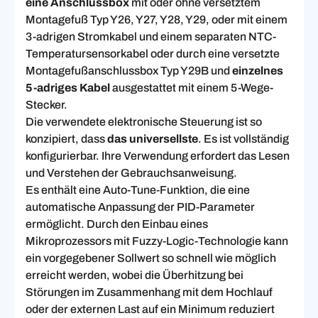
eine Anschlussbox
mit oder ohne versetztem
Montagefuß Typ Y26, Y27, Y28, Y29, oder mit einem
3-adrigen Stromkabel und einem separaten NTC-
Temperatursensorkabel oder durch eine versetzte
Montagefußanschlussbox Typ Y29B und
einzelnes
5-adriges Kabel
ausgestattet mit einem 5-Wege-
Stecker.
Die verwendete elektronische Steuerung ist so
konzipiert, dass
das universellste
. Es ist vollständig
konfigurierbar. Ihre Verwendung erfordert das Lesen
und Verstehen der Gebrauchsanweisung.
Es enthält eine Auto-Tune-Funktion, die eine
automatische Anpassung der PID-Parameter
ermöglicht. Durch den Einbau eines
Mikroprozessors mit Fuzzy-Logic-Technologie kann
ein vorgegebener Sollwert so schnell wie möglich
erreicht werden, wobei die Überhitzung bei
Störungen im Zusammenhang mit dem Hochlauf
oder der externen Last auf ein Minimum reduziert