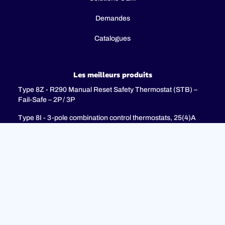
Demandes
Catalogues
Les meilleurs produits
Type 8Z - R290 Manual Reset Safety Thermostat (STB) –
Fail-Safe – 2P / 3P
Type 8I - 3-pole combination control thermostats, 25(4)A
250V, 25(4)A 400V with 3-pole fail-safe manual reset limiter
(TR + STB)
Type 8H - TR + STB Single pole combistat 20A, with 2 poles
fail-safe manual reset limiter
soutien