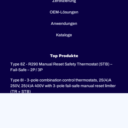
Zertifizierung
OEM-Lösungen
Anwendungen
Kataloge
Top Produkte
Type 8Z - R290 Manual Reset Safety Thermostat (STB) –
Fail-Safe – 2P / 3P
Type 8I - 3-pole combination control thermostats, 25(4)A
250V, 25(4)A 400V with 3-pole fail-safe manual reset limiter
(TR + STB)
Type 8H - TR + STB Single pole combistat 20A, with 2 poles
fail-safe manual reset limiter