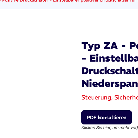
 Positive Druckschalter - Einstellbarer positiver Druckschalter fü
Typ ZA - P
- Einstellb
Druckschalt
Niederspan
Steuerung, Sicherh
PDF konsultieren
Klicken Sie hier, um mehr ve