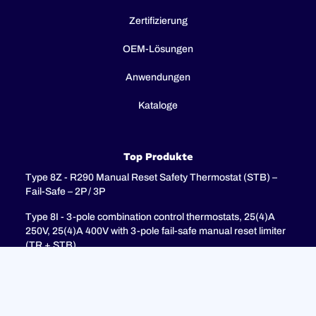
Zertifizierung
OEM-Lösungen
Anwendungen
Kataloge
Top Produkte
Type 8Z - R290 Manual Reset Safety Thermostat (STB) –
Fail-Safe – 2P / 3P
Type 8I - 3-pole combination control thermostats, 25(4)A
250V, 25(4)A 400V with 3-pole fail-safe manual reset limiter
(TR + STB)
Type 8H - TR + STB Single pole combistat 20A, with 2 poles
fail-safe manual reset limiter