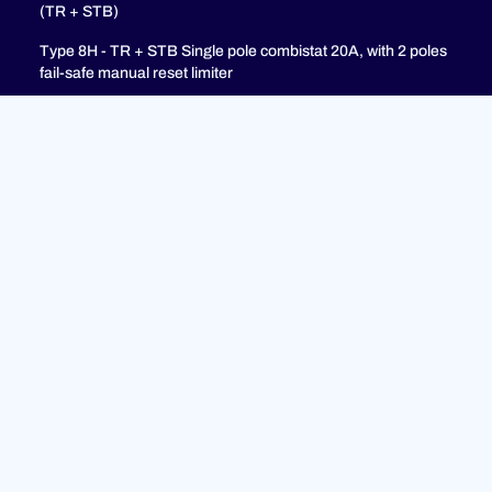
(TR + STB)
Type 8H - TR + STB Single pole combistat 20A, with 2 poles
fail-safe manual reset limiter
soutien
FAQ
Politique de confidentialité
Mentions légales
© 2023 ULTIMHEAT Tous droits réservés | Conçu par
Jules
Bocé