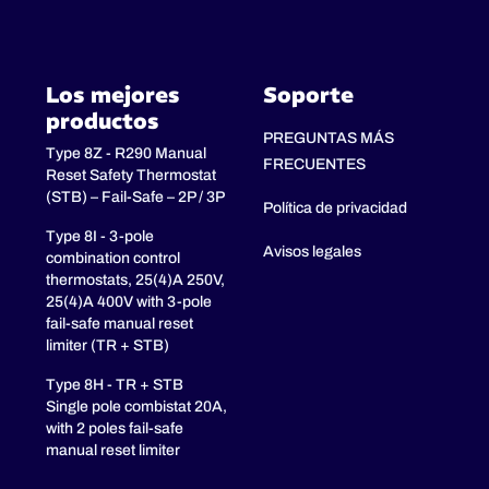
 personal de producción.
s la confidencialidad de la información
rollo cada año para ofrecer soluciones cada vez
s partículas finas mediante la instalación de
Los mejores
Soporte
productos
 nosotros durante más de 60 años!
PREGUNTAS MÁS
Type 8Z - R290 Manual
FRECUENTES
s de certificación, contribuyen a hacer de JPCI
oducto que estamos desarrollando con nuestro
Reset Safety Thermostat
lo respetamos!
(STB) – Fail-Safe – 2P / 3P
Política de privacidad
Type 8I - 3-pole
Avisos legales
combination control
thermostats, 25(4)A 250V,
25(4)A 400V with 3-pole
fail-safe manual reset
limiter (TR + STB)
Type 8H - TR + STB
Single pole combistat 20A,
with 2 poles fail-safe
manual reset limiter