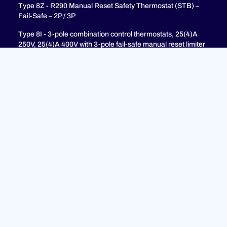
Type 8Z - R290 Manual Reset Safety Thermostat (STB) –
Fail-Safe – 2P / 3P
Type 8I - 3-pole combination control thermostats, 25(4)A
250V, 25(4)A 400V with 3-pole fail-safe manual reset limiter
(TR + STB)
Type 8H - TR + STB Single pole combistat 20A, with 2 poles
fail-safe manual reset limiter
soutien
FAQ
Politique de confidentialité
Mentions légales