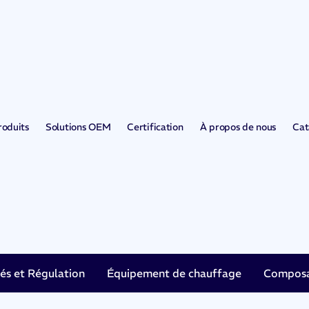
roduits
Solutions OEM
Certification
À propos de nous
Cat
tés et Régulation
Équipement de chauffage
Composan