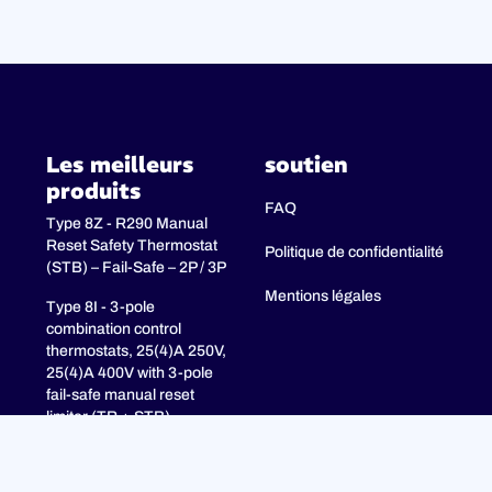
Les meilleurs
soutien
produits
FAQ
Type 8Z - R290 Manual
Reset Safety Thermostat
Politique de confidentialité
(STB) – Fail-Safe – 2P / 3P
Mentions légales
Type 8I - 3-pole
combination control
thermostats, 25(4)A 250V,
25(4)A 400V with 3-pole
fail-safe manual reset
limiter (TR + STB)
Type 8H - TR + STB
Single pole combistat 20A,