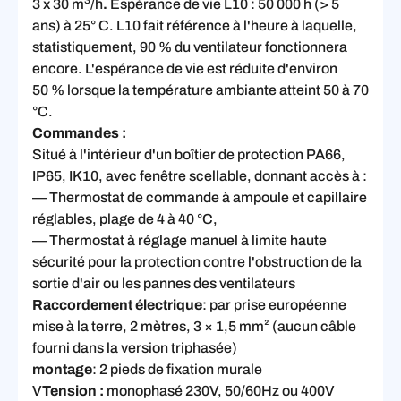
3 x 30 m
/h
.
Espérance de vie L10 : 50 000 h (> 5
ans) à 25° C. L10 fait référence à l'heure à laquelle,
statistiquement, 90 % du ventilateur fonctionnera
encore. L'espérance de vie est réduite d'environ
50 % lorsque la température ambiante atteint 50 à 70
°C.
Commandes :
Situé à l'intérieur d'un boîtier de protection PA66,
IP65, IK10, avec fenêtre scellable, donnant accès à :
— Thermostat de commande à ampoule et capillaire
réglables, plage de 4 à 40 °C,
— Thermostat à réglage manuel à limite haute
sécurité pour la protection contre l'obstruction de la
sortie d'air ou les pannes des ventilateurs
Raccordement électrique
: par prise européenne
mise à la terre, 2 mètres, 3 × 1,5 mm² (aucun câble
fourni dans la version triphasée)
montage
: 2 pieds de fixation murale
V
Tension :
monophasé 230V, 50/60Hz ou 400V