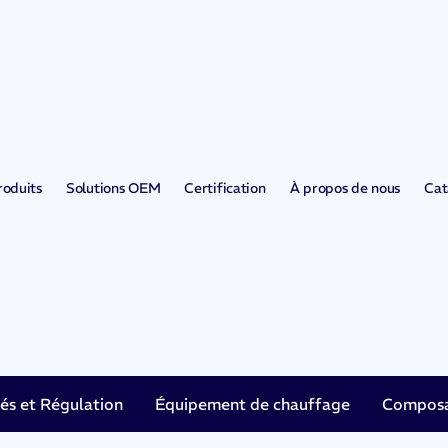
roduits
Solutions OEM
Certification
À propos de nous
Cat
tés et Régulation
Équipement de chauffage
Composan