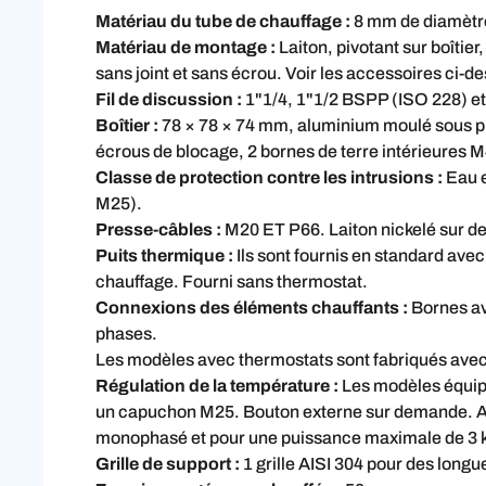
Matériau du tube de chauffage :
8 mm de diamètre 
Matériau de montage :
Laiton, pivotant sur boîtie
sans joint et sans écrou. Voir les accessoires ci-d
Fil de discussion :
1"1/4, 1"1/2 BSPP (ISO 228) et
Boîtier :
78 × 78 × 74 mm, aluminium moulé sous pre
écrous de blocage, 2 bornes de terre intérieures 
Classe de protection contre les intrusions :
Eau e
M25).
Presse-câbles :
M20 ET P66. Laiton nickelé sur 
Puits thermique :
Ils sont fournis en standard ave
chauffage. Fourni sans thermostat.
Connexions des éléments chauffants :
Bornes av
phases.
Les modèles avec thermostats sont fabriqués avec
Régulation de la température :
Les modèles équipé
un capuchon M25. Bouton externe sur demande. Au
monophasé et pour une puissance maximale de 3
Grille de support :
1 grille AISI 304 pour des longu