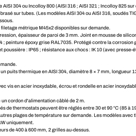
AISI 304 ou Incolloy 800 (AISI 316 ; AISI 321 ; Incolloy 825 su
r, brasé sur tubes. (Les modèles AISI 304 ou AISI 316, soudés T
essous.
 filetage métrique M45x2 disponibles sur demande.
ssion, épaisseur de paroi de 3 mm. Joint en mousse de silicon
M4 ; peinture époxy grise RAL7035. Protégé contre la corrosion 
t poussière : IP65 ; résistance aux chocs : IK 10 (avec presse
demande.
c un puits thermique en AISI 304, diamètre 8 × 7 mm, longueur 
ec vis en acier inoxydable, écrou et rondelle en acier inoxyda
 un cordon d'alimentation câblé de 2 m.
s de thermostats peuvent être réglés entre 30 et 90 °C (85 à 19
tres plages de température sur demande. Les modèles avec t
 kW uniquement.
eurs de 400 à 600 mm, 2 grilles au-dessus.