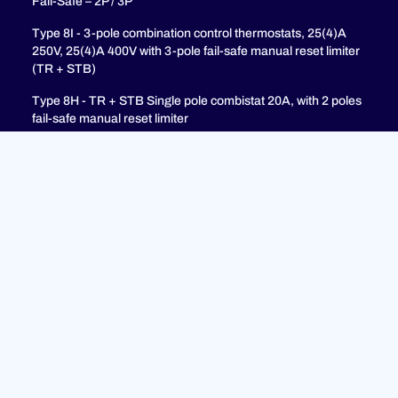
Fail-Safe – 2P / 3P
Type 8I - 3-pole combination control thermostats, 25(4)A
250V, 25(4)A 400V with 3-pole fail-safe manual reset limiter
(TR + STB)
Type 8H - TR + STB Single pole combistat 20A, with 2 poles
fail-safe manual reset limiter
soutien
FAQ
Politique de confidentialité
Mentions légales