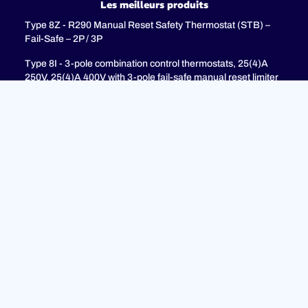
Les meilleurs produits
Type 8Z - R290 Manual Reset Safety Thermostat (STB) –
Fail-Safe – 2P / 3P
Type 8I - 3-pole combination control thermostats, 25(4)A
250V, 25(4)A 400V with 3-pole fail-safe manual reset limiter
(TR + STB)
Type 8H - TR + STB Single pole combistat 20A, with 2 poles
fail-safe manual reset limiter
soutien
FAQ
Politique de confidentialité
Mentions légales