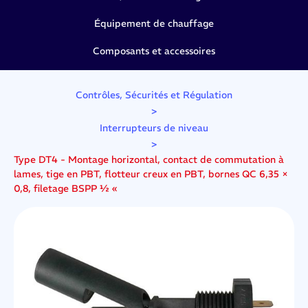
Équipement de chauffage
Composants et accessoires
Contrôles, Sécurités et Régulation
>
Interrupteurs de niveau
>
Type DT4 - Montage horizontal, contact de commutation à
lames, tige en PBT, flotteur creux en PBT, bornes QC 6,35 ×
0,8, filetage BSPP ½ «