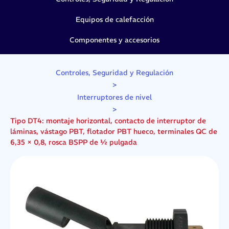
Equipos de calefacción
Componentes y accesorios
Controles, Seguridad y Regulación
>
Interruptores de nivel
>
Tipo DT4: montaje horizontal, contacto de interruptor de
láminas, vástago PBT, flotador PBT hueco, terminales QC de
6,35 × 0,8, rosca BSPP de ½ pulgada