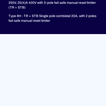
250V, 25(4)A 400V with 3-pole fail-safe manual reset limiter
(TR + STB)
Type 8H - TR + STB Single pole combistat 20A, with 2 poles
fail-safe manual reset limiter
Soporte
PREGUNTAS MÁS FRECUENTES
Política de privacidad
Avisos legales
© 2023 ULTIMHEAT Todos los derechos reservados |
Diseñado por
Jules Boce