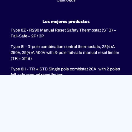
Catálogos
Los mejores productos
Type 8Z - R290 Manual Reset Safety Thermostat (STB) –
Fail-Safe – 2P / 3P
Type 8I - 3-pole combination control thermostats, 25(4)A
250V, 25(4)A 400V with 3-pole fail-safe manual reset limiter
(TR + STB)
Type 8H - TR + STB Single pole combistat 20A, with 2 poles
fail-safe manual reset limiter
Soporte
PREGUNTAS MÁS FRECUENTES
Política de privacidad