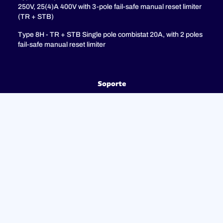
250V, 25(4)A 400V with 3-pole fail-safe manual reset limiter
(TR + STB)
Type 8H - TR + STB Single pole combistat 20A, with 2 poles
fail-safe manual reset limiter
Soporte
PREGUNTAS MÁS FRECUENTES
Política de privacidad
Avisos legales
© 2023 ULTIMHEAT Todos los derechos reservados |
Diseñado por
Jules Boce