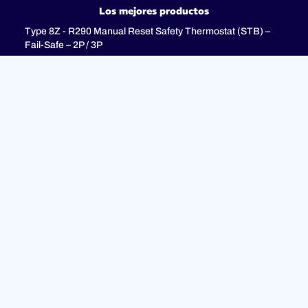
Los mejores productos
Type 8Z - R290 Manual Reset Safety Thermostat (STB) –
Fail-Safe – 2P / 3P
Type 8I - 3-pole combination control thermostats, 25(4)A
250V, 25(4)A 400V with 3-pole fail-safe manual reset limiter
(TR + STB)
Type 8H - TR + STB Single pole combistat 20A, with 2 poles
fail-safe manual reset limiter
Soporte
PREGUNTAS MÁS FRECUENTES
Política de privacidad
Avisos legales