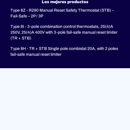
Los mejores productos
Type 8Z - R290 Manual Reset Safety Thermostat (STB) –
Fail-Safe – 2P / 3P
Type 8I - 3-pole combination control thermostats, 25(4)A
250V, 25(4)A 400V with 3-pole fail-safe manual reset limiter
(TR + STB)
Type 8H - TR + STB Single pole combistat 20A, with 2 poles
fail-safe manual reset limiter
Soporte
PREGUNTAS MÁS FRECUENTES
Política de privacidad
Avisos legales