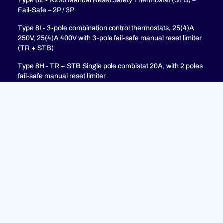
Type 8Z - R290 Manual Reset Safety Thermostat (STB) –
Fail-Safe – 2P / 3P
Type 8I - 3-pole combination control thermostats, 25(4)A
250V, 25(4)A 400V with 3-pole fail-safe manual reset limiter
(TR + STB)
Type 8H - TR + STB Single pole combistat 20A, with 2 poles
fail-safe manual reset limiter
soutien
FAQ
Politique de confidentialité
Mentions légales