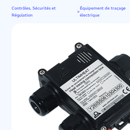
Contrôles, Sécurités et
Équipement de traçage
>
Régulation
électrique