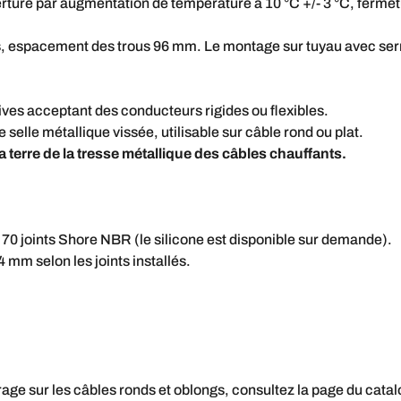
ture par augmentation de température à 10 °C +/- 3 °C, fermetu
, espacement des trous 96 mm. Le montage sur tuyau avec serre-
ives acceptant des conducteurs rigides ou flexibles.
selle métallique vissée, utilisable sur câble rond ou plat.
a terre de la tresse métallique des câbles chauffants.
0 joints Shore NBR (le silicone est disponible sur demande).
 mm selon les joints installés.
errage sur les câbles ronds et oblongs, consultez la page du ca