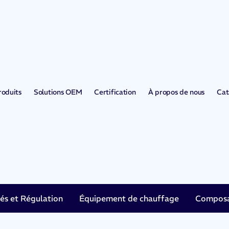
roduits
Solutions OEM
Certification
À propos de nous
Cat
tés et Régulation
Équipement de chauffage
Composan