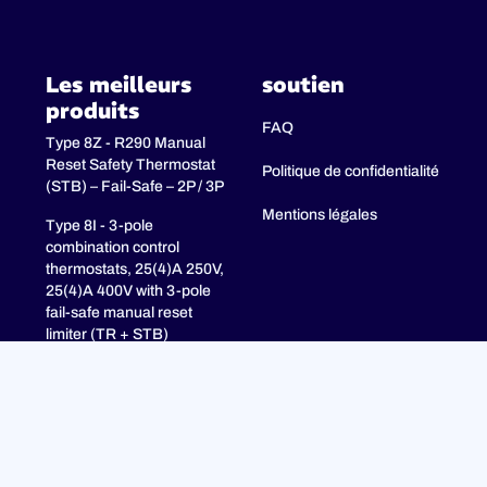
Les meilleurs
soutien
produits
FAQ
Type 8Z - R290 Manual
Reset Safety Thermostat
Politique de confidentialité
(STB) – Fail-Safe – 2P / 3P
Mentions légales
Type 8I - 3-pole
combination control
thermostats, 25(4)A 250V,
25(4)A 400V with 3-pole
fail-safe manual reset
limiter (TR + STB)
Type 8H - TR + STB
Single pole combistat 20A,
with 2 poles fail-safe
manual reset limiter