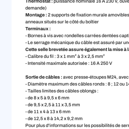
Thermostat :
puissance nominale 16 A 230 V, ouver
demande)
Montage :
2 supports de fixation murale amovibles
anneaux situés sur le côté du boîtier
Terminaux :
- Bornes à vis avec rondelles carrées dentées capt
- Le serrage mécanique du câble est assuré par une 
Cette selle brevetée assure également la mise à l
- Calibre du fil : 3 x 1 mm² à 3 x 2,5 mm²
- Intensité maximale autorisée : 16 A 250 V
Sortie de câbles :
avec presse-étoupes M24, avec 7
- Diamètre maximum des câbles ronds : 8 ; 12 ou 14
- Tailles limites des câbles oblongs :
- de 8 x 5 à 9,5 x 6 mm
- de 9,5 x 2,5 à 11 x 3,5 mm
- de 11 x 4 à 13 x 6 mm
- de 12,5 x 8 à 14,2 x 9,2 mm
Pour plus d'informations sur les possibilités de s