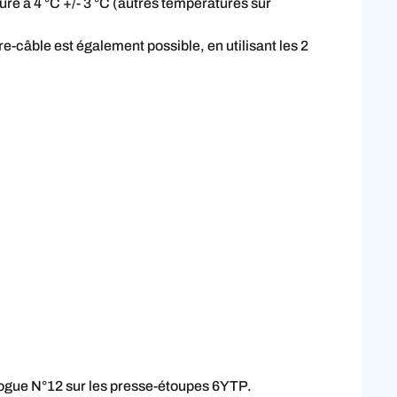
re à 4 °C +/- 3 °C (autres températures sur
câble est également possible, en utilisant les 2
talogue N°12 sur les presse-étoupes 6YTP.