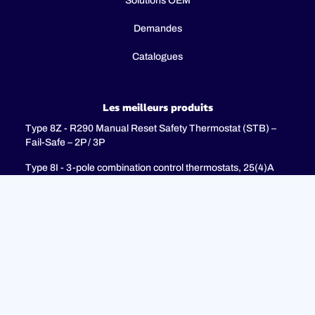
Solutions OEM
Demandes
Catalogues
Les meilleurs produits
Type 8Z - R290 Manual Reset Safety Thermostat (STB) –
Fail-Safe – 2P / 3P
Type 8I - 3-pole combination control thermostats, 25(4)A
250V, 25(4)A 400V with 3-pole fail-safe manual reset limiter
(TR + STB)
Type 8H - TR + STB Single pole combistat 20A, with 2 poles
fail-safe manual reset limiter
soutien