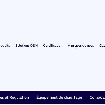
roduits
Solutions OEM
Certification
À propos de nous
Cat
tés et Régulation
Équipement de chauffage
Composan