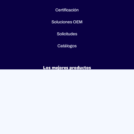
Certificación
Soluciones OEM
Solicitudes
Catálogos
Los mejores productos
Type 8Z - R290 Manual Reset Safety Thermostat (STB) –
Fail-Safe – 2P / 3P
Type 8I - 3-pole combination control thermostats, 25(4)A
250V, 25(4)A 400V with 3-pole fail-safe manual reset limiter
(TR + STB)
Type 8H - TR + STB Single pole combistat 20A, with 2 poles
fail-safe manual reset limiter