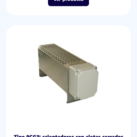
Tipo 9CG3: calentadores con aletas cerrados