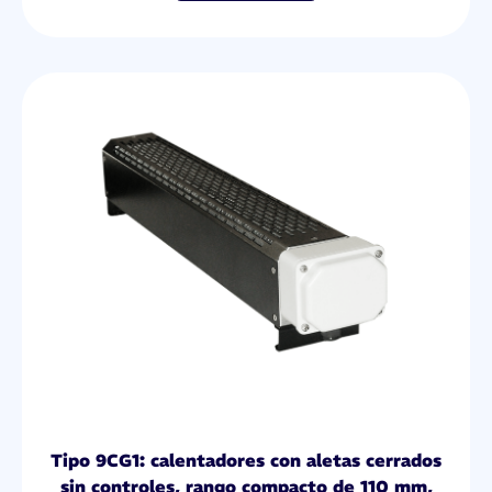
Tipo 9CG1: calentadores con aletas cerrados
sin controles, rango compacto de 110 mm,