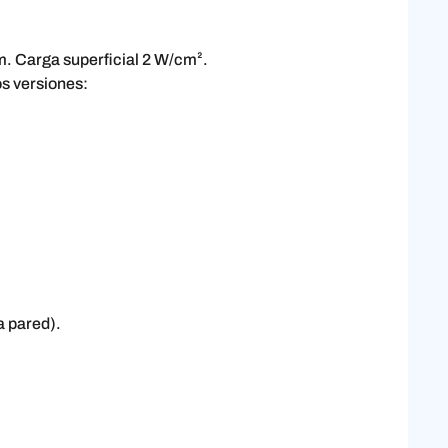
m. Carga superficial 2 W/cm².
os versiones:
a pared).