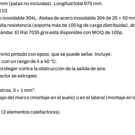
mm (patas no incluidas). Longitud total 670 mm.
K10.
o inoxidable 304L. Aletas de acero inoxidable 304 de 25 × 50 m
ta resistencia (soporta más de 100 kg de carga distribuida), d
tándar. El Ral 7035 gris está disponible con MOQ de 100p.
nio pintado con epoxi, que se puede sellar. Incluye:
 con un rango de 4 a 40 °C.
roteger contra la obstrucción de la salida de aire.
factor se estropee.
tros, 3 × 1 mm².
o del marco (montaje en el suelo) o en el lateral (montaje en l
 (2 elementos calefactores).