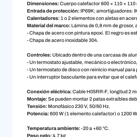
Dimensiones:
Cuerpo calefactor 600 × 110 × 110 
Entrada de protección:
IP69K; amortiguadores: I
Calentadores:
1 o 2 elementos con aletas en acer
Material del marco:
Lámina de 0,8 mm de grosor, al
- Chapa de acero con pintura epoxi. El negro es es
- Chapa de acero inoxidable 304.
Controles:
Ubicado dentro de una carcasa de alumi
- Un termostato ajustable, mecánico o electrónico,
- Un termostato de disco con reinicio manual para p
- Un interruptor basculante para evitar que el cale
Conexión eléctrica:
Cable H05RR-F, longitud 2 me
Montaje:
Se pueden montar 2 patas extraíbles debaj
Tensión:
Monofásico 230 V, 50/60 Hz.
Potencia:
600 W (1 elemento calefactor) o 1200 W
Temperatura ambiente:
-20 a +60 °C.
Peso neto:
4,7 kg