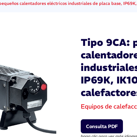
equeños calentadores eléctricos industriales de placa base, IP69K, 
Tipo 9CA: 
calentadore
industriale
IP69K, IK10
calefactore
Equipos de calefacc
Consulta PDF
haga clic para ver más idioma