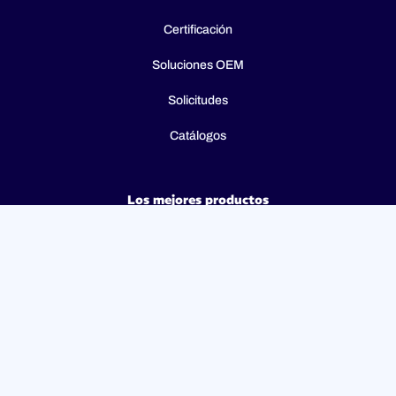
Certificación
Soluciones OEM
Solicitudes
Catálogos
Los mejores productos
Type 8Z - R290 Manual Reset Safety Thermostat (STB) –
Fail-Safe – 2P / 3P
Type 8I - 3-pole combination control thermostats, 25(4)A
250V, 25(4)A 400V with 3-pole fail-safe manual reset limiter
(TR + STB)
Type 8H - TR + STB Single pole combistat 20A, with 2 poles
fail-safe manual reset limiter