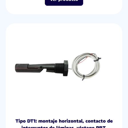
Tipo DT1: montaje horizontal, contacto de
interruptor de láminas, vástago PBT,