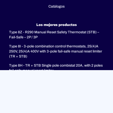
Catálogos
Los mejores productos
Type 8Z - R290 Manual Reset Safety Thermostat (STB) –
Fail-Safe – 2P / 3P
Type 8I - 3-pole combination control thermostats, 25(4)A
250V, 25(4)A 400V with 3-pole fail-safe manual reset limiter
(TR + STB)
Type 8H - TR + STB Single pole combistat 20A, with 2 poles
fail-safe manual reset limiter
Soporte
PREGUNTAS MÁS FRECUENTES
Política de privacidad