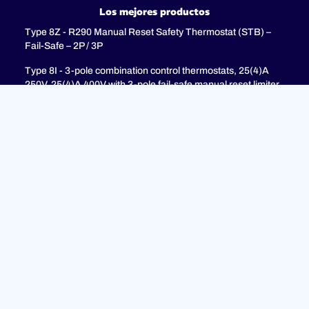
Los mejores productos
Type 8Z - R290 Manual Reset Safety Thermostat (STB) –
Fail-Safe – 2P / 3P
Type 8I - 3-pole combination control thermostats, 25(4)A
250V, 25(4)A 400V with 3-pole fail-safe manual reset limiter
(TR + STB)
Type 8H - TR + STB Single pole combistat 20A, with 2 poles
fail-safe manual reset limiter
Soporte
PREGUNTAS MÁS FRECUENTES
Política de privacidad
Avisos legales